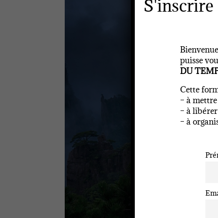
S'inscrire
Bienvenue 
puisse vo
DU TEMPS
Cette form
– à mettre
– à libére
– à organi
Pré
Ema