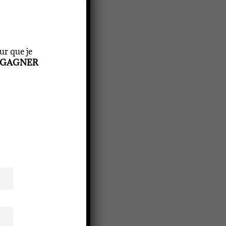
ur que je
GAGNER