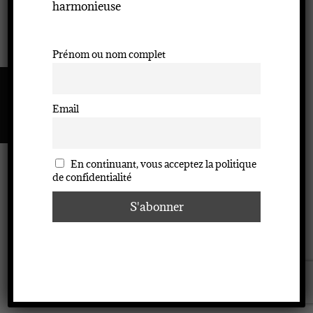
harmonieuse
Prénom ou nom complet
Email
Copyright © 2020 | Tout Est Possible | Florence
Bierlaire | Tous droits réservés.
En continuant, vous acceptez la politique
de confidentialité
En continuant à utiliser le site, vous acceptez l’utilisation des
Accepter
cookies.
Plus d’informations