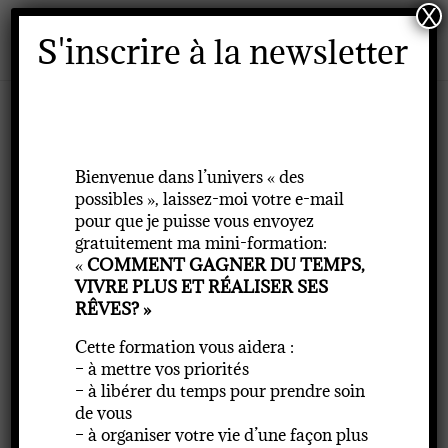
X
S'inscrire à la newsletter
La dysmorphophobie :
quand le corps perçu et
Bienvenue dans l’univers « des
possibles », laissez-moi votre e-mail
le corps réel sont à des
pour que je puisse vous envoyez
années lumières!
gratuitement ma mini-formation:
«
COMMENT GAGNER DU TEMPS,
VIVRE PLUS ET RÉALISER SES
RÊVES? »
Cette formation vous aidera :
– à mettre vos priorités
– à libérer du temps pour prendre soin
de vous
– à organiser votre vie d’une façon plus